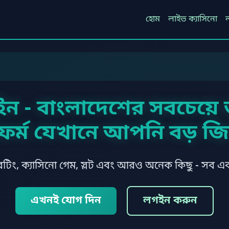
হোম
লাইভ ক্যাসিনো
ন - বাংলাদেশের সবচেয়ে 
যাটফর্ম যেখানে আপনি বড় 
বেটিং, ক্যাসিনো গেম, স্লট এবং আরও অনেক কিছু - সব এ
এখনই যোগ দিন
লগইন করুন