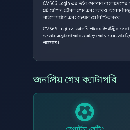
CV666 Login এর উইন সেকশন বাংলাদেশের সবচেয়
স্লট মেশিন, টেবিল গেম এবং আরও অনেক কিছু। আম
লাইসেন্সপ্রাপ্ত এবং ফেয়ার প্লে নিশ্চিত করে।
CV666 Login এ আপনি পাবেন ইন্ডাস্ট্রির সে
জেতার সম্ভাবনা আরও বাড়ে। আমাদের মোবাইল
পারবেন।
জনপ্রিয় গেম ক্যাটাগরি