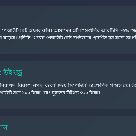
মূলক পেআউট রেট অফার করি। আমাদের স্লট গেমগুলির আরটিপি ৯৬% থেক
াড়ায়। প্রতিটি গেমের পেআউট রেট স্পষ্টভাবে প্রদর্শিত হয় যাতে আপন
 উইথড্র
 নিরাপদ। বিকাশ, নগদ, রকেট দিয়ে ডিপোজিট তাৎক্ষণিক প্রসেস হয়। উইথড্
োজিট মাত্র ১০০ টাকা এবং ন্যূনতম উইথড্র ৫০০ টাকা।
োশন