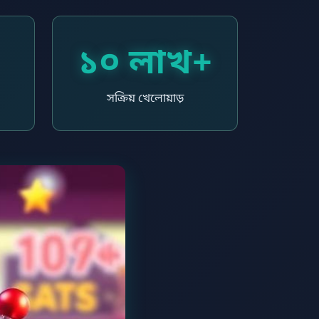
১০ লাখ+
সক্রিয় খেলোয়াড়