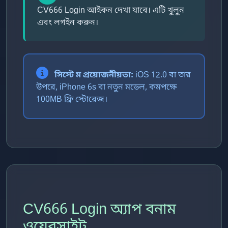
CV666 Login আইকন দেখা যাবে। এটি খুলুন
এবং লগইন করুন।
সিস্টে ম প্রয়োজনীয়তা:
iOS 12.0 বা তার
উপরে, iPhone 6s বা নতুন মডেল, কমপক্ষে
100MB ফ্রি স্টোরেজ।
CV666 Login অ্যাপ বনাম
ওয়েবসাইট