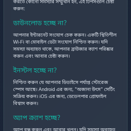
করতে কোনো সমস্যার সম্মুখীন হন, এই টিপসগুলি চেষ্টা
করুন:
ডাউনলোড হচ্ছে না?
আপনার ইন্টারনেট সংযোগ চেক করুন। একটি স্থিতিশীল
Wi-Fi বা মোবাইল ডেটা সংযোগ নিশ্চিত করুন। যদি
সমস্যা অব্যাহত থাকে, আপনার ব্রাউজার ক্যাশ পরিষ্কার
করুন এবং আবার চেষ্টা করুন।
ইনস্টল হচ্ছে না?
নিশ্চিত করুন যে আপনার ডিভাইসে পর্যাপ্ত স্টোরেজ
স্পেস আছে। Android এর জন্য, "অজানা উৎস" সেটিং
সক্রিয় করুন। iOS এর জন্য, ডেভেলপার প্রোফাইল
বিশ্বাস করুন।
অ্যাপ ক্র্যাশ হচ্ছে?
অ্যাপ বন্ধ করুন এবং আবার খুলুন। যদি সমস্যা অব্যাহত