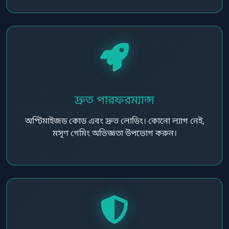
দ্রুত পারফরম্যান্স
অপ্টিমাইজড কোড এবং দ্রুত লোডিং। কোনো ল্যাগ নেই,
মসৃণ গেমিং অভিজ্ঞতা উপভোগ করুন।