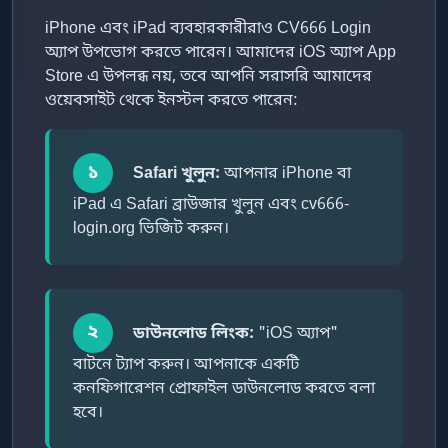
iPhone এবং iPad ব্যবহারকারীরাও CV666 Login
অ্যাপ উপভোগ করতে পারেন। আমাদের iOS অ্যাপ App
Store এ উপলব্ধ নয়, তবে আপনি সরাসরি আমাদের
ওয়েবসাইট থেকে ইনস্টল করতে পারেন:
১
Safari খুলুন:
আপনার iPhone বা
iPad এ Safari ব্রাউজার খুলুন এবং cv666-
login.org ভিজিট করুন।
২
ডাউনলোড লিংক:
"iOS অ্যাপ"
বাটনে ট্যাপ করুন। আপনাকে একটি
কনফিগারেশন প্রোফাইল ডাউনলোড করতে বলা
হবে।