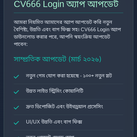
CV666 Login অ্যাপ আপডেট
আমরা নিয়মিত আমাদের অ্যাপ আপডেট করি নতুন
বৈশিষ্ট্য, উন্নতি এবং বাগ ফিক্স সহ। CV666 Login অ্যাপ
ডাউনলোড করার পরে, আপনি স্বয়ংক্রিয় আপডেট
পাবেন:
সাম্প্রতিক আপডেট (মার্চ ২০২৬)
নতুন গেম যোগ করা হয়েছে - ১০০+ নতুন স্লট
উন্নত লাইভ স্ট্রিমিং কোয়ালিটি
দ্রুত ডিপোজিট এবং উইথড্রয়াল প্রসেসিং
UI/UX উন্নতি এবং বাগ ফিক্স