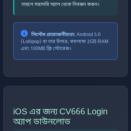
তাহলে সরাসরি অ্যাপ থেকে নিবন্ধন করুন।
সিস্টেম প্রয়োজনীয়তা:
Android 5.0
(Lollipop) বা তার উপরে, কমপক্ষে 2GB RAM
এবং 100MB ফ্রি স্টোরেজ।
iOS এর জন্য CV666 Login
অ্যাপ ডাউনলোড