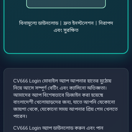
বিনামূল্যে ডাউনলোড | দ্রুত ইনস্টলেশন | নিরাপদ
এবং সুরক্ষিত
CV666 Login মোবাইল অ্যাপ আপনার হাতের মুঠোয়
নিয়ে আসে সম্পূর্ণ বেটিং এবং ক্যাসিনো অভিজ্ঞতা।
আমাদের অ্যাপ বিশেষভাবে ডিজাইন করা হয়েছে
বাংলাদেশী খেলোয়াড়দের জন্য, যাতে আপনি যেকোনো
জায়গা থেকে, যেকোনো সময় আপনার প্রিয় গেম খেলতে
পারেন।
CV666 Login অ্যাপ ডাউনলোড করুন এবং পান