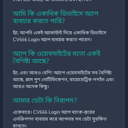
আমি কি একাধিক ডিভাইসে অ্যাপ
ব্যবহার করতে পারি?
হ্যাঁ, আপনি একই অ্যাকাউন্ট দিয়ে একাধিক ডিভাইসে
CV666 Login অ্যাপ ব্যবহার করতে পারেন।
অ্যাপ কি ওয়েবসাইটের মতো একই
বৈশিষ্ট্য আছে?
হ্যাঁ, এবং আরও বেশি! অ্যাপে ওয়েবসাইটের সব বৈশিষ্ট্য
আছে, প্লাস পুশ নোটিফিকেশন, বায়োমেট্রিক লগইন এবং
আরও অনেক কিছু।
আমার ডেটা কি নিরাপদ?
একেবারে। CV666 Login অ্যাপ ব্যাংক-স্তরের
এনক্রিপশন ব্যবহার করে আপনার সব ডেটা সুরক্ষিত
রাখতে।