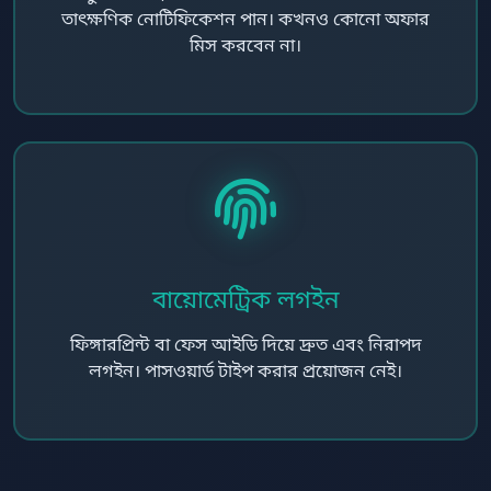
তাৎক্ষণিক নোটিফিকেশন পান। কখনও কোনো অফার
মিস করবেন না।
বায়োমেট্রিক লগইন
ফিঙ্গারপ্রিন্ট বা ফেস আইডি দিয়ে দ্রুত এবং নিরাপদ
লগইন। পাসওয়ার্ড টাইপ করার প্রয়োজন নেই।