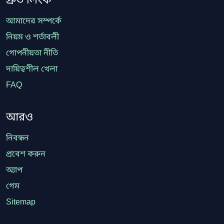
দ্রুত লিংক
আমাদের সম্পর্কে
নিয়ম ও শর্তাবলী
গোপনীয়তা নীতি
দায়িত্বশীল খেলা
FAQ
আরও
নিবন্ধন
প্রবেশ করুন
অ্যাপ
গেম
Sitemap