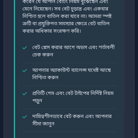
করেন যে আপনি বেটিং নিয়ম বুঝেছেন এবং
মেনে নিয়েছেন। সব বেট চূড়ান্ত এবং একবার
নিশ্চিত হলে বাতিল করা যাবে না। আমরা স্পষ্ট
ত্রুটি বা প্রযুক্তিগত সমস্যার ক্ষেত্রে বেট বাতিল
করার অধিকার সংরক্ষণ করি।
বেট প্লেস করার আগে অডস এবং শর্তাবলী
চেক করুন
আপনার অ্যাকাউন্ট ব্যালেন্স যথেষ্ট আছে
নিশ্চিত করুন
প্রতিটি গেম এবং বেট টাইপের নির্দিষ্ট নিয়ম
পড়ুন
দায়িত্বশীলভাবে বেট করুন এবং আপনার
সীমা জানুন