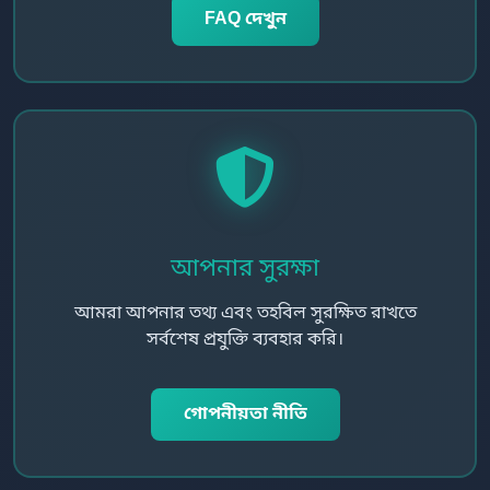
FAQ দেখুন
আপনার সুরক্ষা
আমরা আপনার তথ্য এবং তহবিল সুরক্ষিত রাখতে
সর্বশেষ প্রযুক্তি ব্যবহার করি।
গোপনীয়তা নীতি