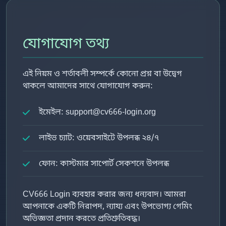
যোগাযোগ তথ্য
এই নিয়ম ও শর্তাবলী সম্পর্কে কোনো প্রশ্ন বা উদ্বেগ
থাকলে আমাদের সাথে যোগাযোগ করুন:
ইমেইল:
support@cv666-login.org
লাইভ চ্যাট: ওয়েবসাইটে উপলব্ধ ২৪/৭
ফোন: কাস্টমার সাপোর্ট সেকশনে উপলব্ধ
CV666 Login ব্যবহার করার জন্য ধন্যবাদ। আমরা
আপনাকে একটি নিরাপদ, ন্যায্য এবং উপভোগ্য গেমিং
অভিজ্ঞতা প্রদান করতে প্রতিশ্রুতিবদ্ধ।