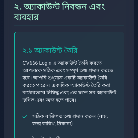
২. অ্যাকাউন্ট নিবন্ধন এবং
ব্যবহার
২.১ অ্যাকাউন্ট তৈরি
CV666 Login এ অ্যাকাউন্ট তৈরি করতে
আপনাকে সঠিক এবং সম্পূর্ণ তথ্য প্রদান করতে
হবে। আপনি শুধুমাত্র একটি অ্যাকাউন্ট তৈরি
করতে পারেন। একাধিক অ্যাকাউন্ট তৈরি করা
কঠোরভাবে নিষিদ্ধ এবং এর ফলে সব অ্যাকাউন্ট
স্থগিত এবং জব্দ হতে পারে।
সঠিক ব্যক্তিগত তথ্য প্রদান করুন (নাম,
জন্ম তারিখ, ঠিকানা)