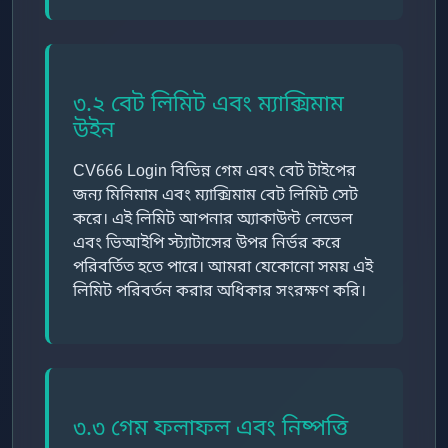
৩.২ বেট লিমিট এবং ম্যাক্সিমাম
উইন
CV666 Login বিভিন্ন গেম এবং বেট টাইপের
জন্য মিনিমাম এবং ম্যাক্সিমাম বেট লিমিট সেট
করে। এই লিমিট আপনার অ্যাকাউন্ট লেভেল
এবং ভিআইপি স্ট্যাটাসের উপর নির্ভর করে
পরিবর্তিত হতে পারে। আমরা যেকোনো সময় এই
লিমিট পরিবর্তন করার অধিকার সংরক্ষণ করি।
৩.৩ গেম ফলাফল এবং নিষ্পত্তি