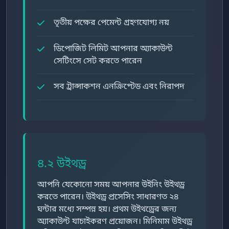
তৃতীয় পক্ষের পেমেন্ট গ্রহণযোগ্য নয়
ডিপোজিট লিমিট আপনার অ্যাকাউন্ট
সেটিংসে সেট করতে পারেন
সব ট্রান্সাকশন এনক্রিপ্টেড এবং নিরাপদ
৪.২ উইথড্র
আপনি যেকোনো সময় আপনার উইনিং উইথড্র
করতে পারেন। উইথড্র প্রসেসিং সাধারণত ২৪
ঘন্টার মধ্যে সম্পন্ন হয়। প্রথম উইথড্রের জন্য
অ্যাকাউন্ট যাচাইকরণ প্রয়োজন। মিনিমাম উইথড্র