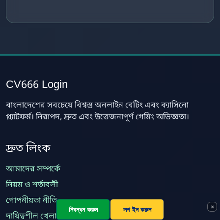
CV666 Login
বাংলাদেশের সবচেয়ে বিশ্বস্ত অনলাইন বেটিং এবং ক্যাসিনো
প্ল্যাটফর্ম। নিরাপদ, দ্রুত এবং উত্তেজনাপূর্ণ গেমিং অভিজ্ঞতা।
দ্রুত লিংক
আমাদের সম্পর্কে
নিয়ম ও শর্তাবলী
গোপনীয়তা নীতি
×
নিবন্ধন করুন
লগ ইন করুন
দায়িত্বশীল খেলা