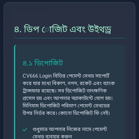
৪. ডিপ োজিট এবং উইথড্র
৪.১ ডিপোজিট
CV666 Login বিভিন্ন পেমেন্ট মেথড সাপোর্ট
করে যার মধ্যে বিকাশ, নগদ, রকেট এবং ব্যাংক
ট্রান্সফার রয়েছে। সব ডিপোজিট তাৎক্ষণিক
প্রসেস হয় এবং আপনার অ্যাকাউন্টে যোগ হয়।
মিনিমাম ডিপোজিট পরিমাণ পেমেন্ট মেথডের
উপর নির্ভর করে। কোনো ডিপোজিট ফি নেই।
শুধুমাত্র আপনার নিজের নামে পেমেন্ট
মেথড ব্যবহার করুন