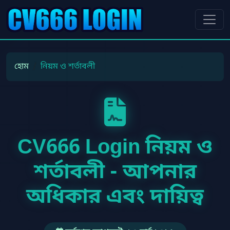
হোম
নিয়ম ও শর্তাবলী
CV666 Login নিয়ম ও
শর্তাবলী - আপনার
অধিকার এবং দায়িত্ব