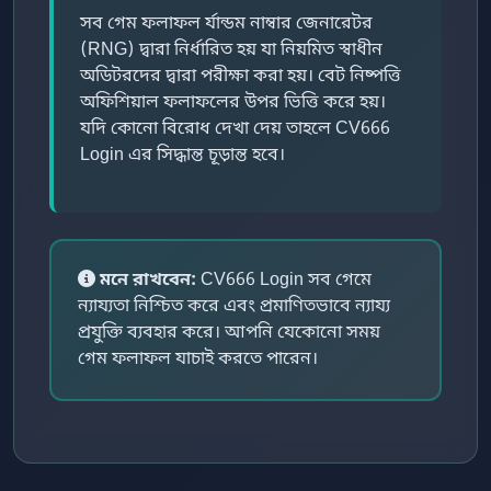
সব গেম ফলাফল র্যান্ডম নাম্বার জেনারেটর
(RNG) দ্বারা নির্ধারিত হয় যা নিয়মিত স্বাধীন
অডিটরদের দ্বারা পরীক্ষা করা হয়। বেট নিষ্পত্তি
অফিশিয়াল ফলাফলের উপর ভিত্তি করে হয়।
যদি কোনো বিরোধ দেখা দেয় তাহলে CV666
Login এর সিদ্ধান্ত চূড়ান্ত হবে।
মনে রাখবেন:
CV666 Login সব গেমে
ন্যায্যতা নিশ্চিত করে এবং প্রমাণিতভাবে ন্যায্য
প্রযুক্তি ব্যবহার করে। আপনি যেকোনো সময়
গেম ফলাফল যাচাই করতে পারেন।