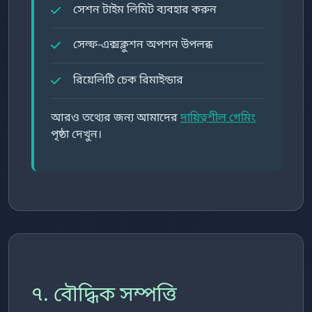
সেশন টাইম লিমিট ব্যবহার করুন
সেল্ফ-এক্সক্লুশন অপশন উপলব্ধ
রিয়েলিটি চেক রিমাইন্ডার
আরও তথ্যের জন্য আমাদের
দায়িত্বশীল গেমিং
পৃষ্ঠা দেখুন।
৭. বৌদ্ধিক সম্পত্তি